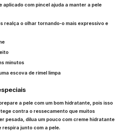
e
aplicado com pincel ajuda a manter a pele
os
realça o olhar tornando-o mais expressivo e
me
eito
uns minutos
ma escova de rímel limpa
especiais
epare a pele com um bom hidratante, pois isso
otege contra o ressecamento que muitos
er pesada, dilua um pouco com creme hidratante
 respira junto com a pele.