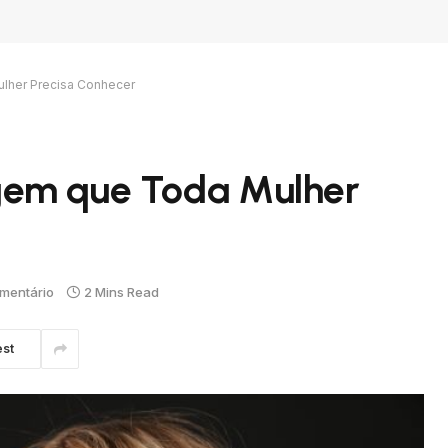
lher Precisa Conhecer
gem que Toda Mulher
mentário
2 Mins Read
est