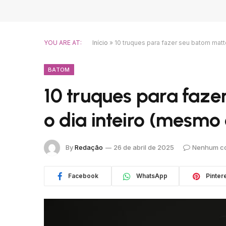
YOU ARE AT:
Início
»
10 truques para fazer seu batom mat
BATOM
10 truques para faze
o dia inteiro (mesm
By
Redação
26 de abril de 2025
Nenhum co
Facebook
WhatsApp
Pinter