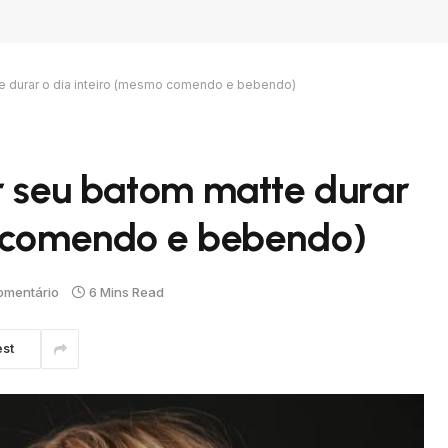
te durar o dia inteiro (mesmo comendo e bebendo)
r seu batom matte durar
o comendo e bebendo)
mentário
6 Mins Read
est