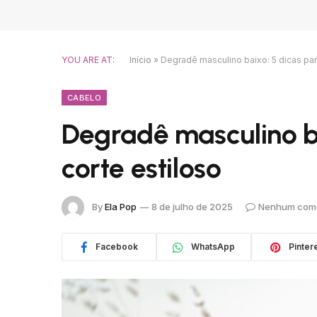
YOU ARE AT:
Início
»
Degradê masculino baixo: 5 dicas par
CABELO
Degradê masculino b
corte estiloso
By
Ela Pop
8 de julho de 2025
Nenhum come
Facebook
WhatsApp
Pinter