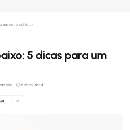
a um corte estiloso
aixo: 5 dicas para um
ntário
6 Mins Read
est