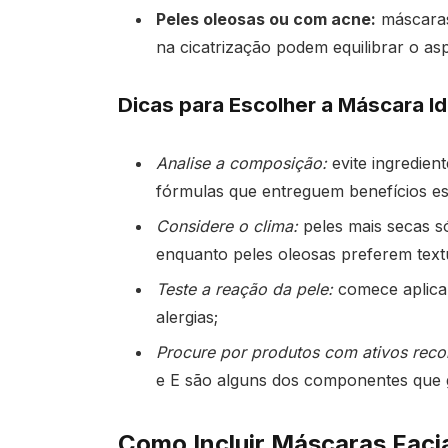
Peles oleosas ou com acne:
máscaras
na cicatrização podem equilibrar o as
Dicas para Escolher a Máscara Id
Analise a composição:
evite ingredient
fórmulas que entreguem benefícios esp
Considere o clima:
peles mais secas s
enquanto peles oleosas preferem textu
Teste a reação da pele:
comece aplica
alergias;
Procure por produtos com ativos reco
e E são alguns dos componentes que 
Como Incluir Máscaras Facia