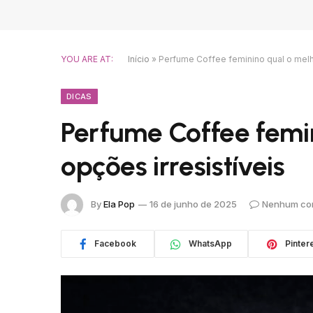
YOU ARE AT:
Início
»
Perfume Coffee feminino qual o melho
DICAS
Perfume Coffee femin
opções irresistíveis
By
Ela Pop
16 de junho de 2025
Nenhum co
Facebook
WhatsApp
Pinter