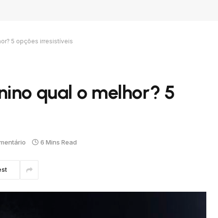
r? 5 opções irresistíveis
ino qual o melhor? 5
mentário
6 Mins Read
est