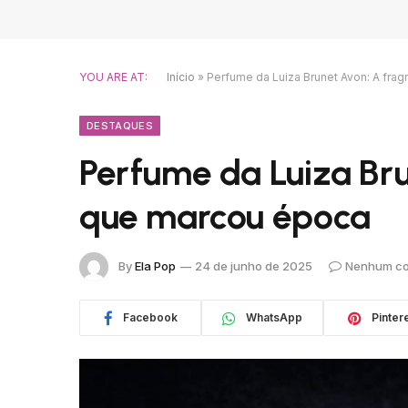
YOU ARE AT:
Início
»
Perfume da Luiza Brunet Avon: A fra
DESTAQUES
Perfume da Luiza Bru
que marcou época
By
Ela Pop
24 de junho de 2025
Nenhum co
Facebook
WhatsApp
Pinter