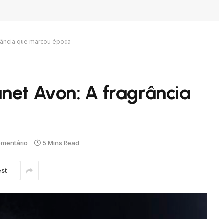
grância que marcou época
net Avon: A fragrância
mentário
5 Mins Read
est