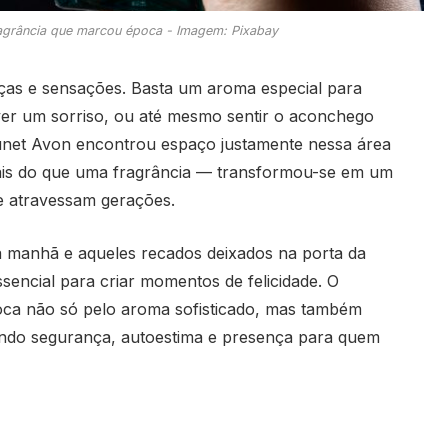
ragrância que marcou época - Imagem: Pixabay
ças e sensações. Basta um aroma especial para
ver um sorriso, ou até mesmo sentir o aconchego
unet Avon encontrou espaço justamente nessa área
ais do que uma fragrância — transformou-se em um
ue atravessam gerações.
 manhã e aqueles recados deixados na porta da
ssencial para criar momentos de felicidade. O
ca não só pelo aroma sofisticado, mas também
zendo segurança, autoestima e presença para quem