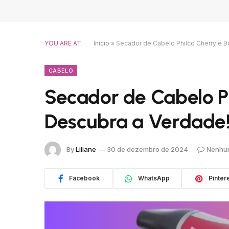
YOU ARE AT:
Início
»
Secador de Cabelo Philco Cherry é 
CABELO
Secador de Cabelo P
Descubra a Verdade
By
Liliane
30 de dezembro de 2024
Nenhu
Facebook
WhatsApp
Pinter