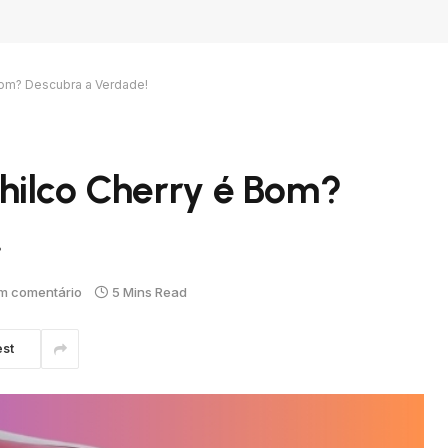
Bom? Descubra a Verdade!
hilco Cherry é Bom?
!
m comentário
5 Mins Read
est