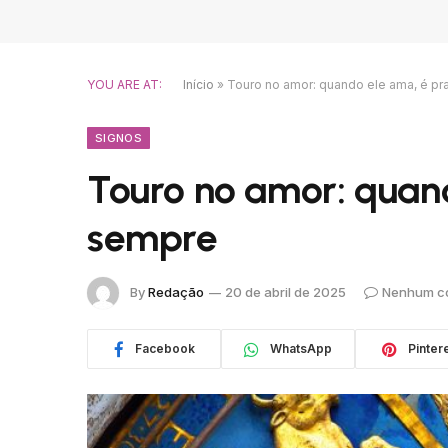
YOU ARE AT:
Início
»
Touro no amor: quando ele ama, é p
SIGNOS
Touro no amor: quan
sempre
By
Redação
20 de abril de 2025
Nenhum c
Facebook
WhatsApp
Pinter