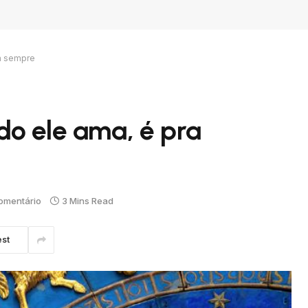
ra sempre
do ele ama, é pra
omentário
3 Mins Read
est