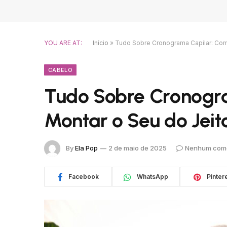
YOU ARE AT:
Início
»
Tudo Sobre Cronograma Capilar: Com
CABELO
Tudo Sobre Cronogr
Montar o Seu do Jeit
By
Ela Pop
2 de maio de 2025
Nenhum come
Facebook
WhatsApp
Pinter