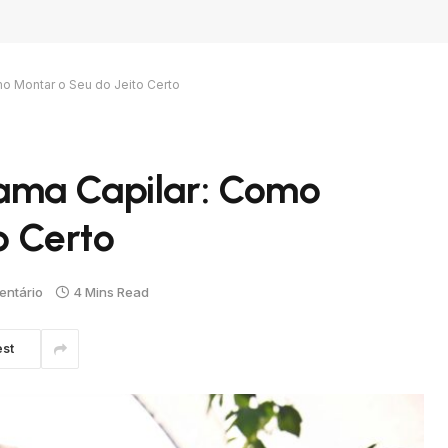
o Montar o Seu do Jeito Certo
ama Capilar: Como
o Certo
ntário
4 Mins Read
est