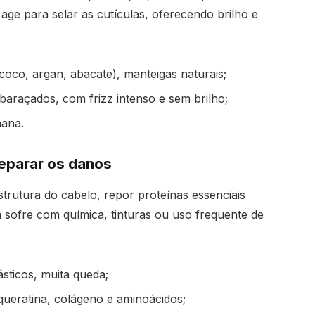
ão age para selar as cutículas, oferecendo brilho e
coco, argan, abacate), manteigas naturais;
baraçados, com frizz intenso e sem brilho;
mana.
reparar os danos
trutura do cabelo, repor proteínas essenciais
sofre com química, tinturas ou uso frequente de
ásticos, muita queda;
eratina, colágeno e aminoácidos;