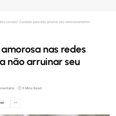
es sociais? Cuidado para não arruinar seu relacionamento!
 amorosa nas redes
a não arruinar seu
mentário
5 Mins Read
est