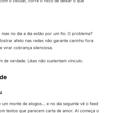
com o celular, corre o risco de deixar o que
 mas no dia a dia estão por um fio. O problema?
strar afeto nas redes não garante carinho fora
e virar cobrança silenciosa.
m de verdade. Likes não sustentam vínculo.
ade
u
e um monte de elogios… e no dia seguinte vê o feed
 com textos que parecem carta de amor. Aí começa o